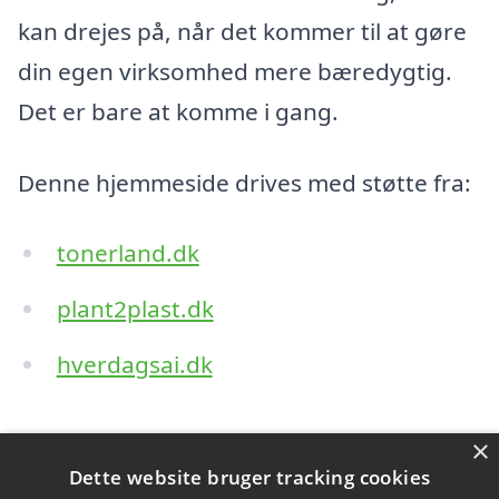
kan drejes på, når det kommer til at gøre
din egen virksomhed mere bæredygtig.
Det er bare at komme i gang.
Denne hjemmeside drives med støtte fra:
tonerland.dk
plant2plast.dk
hverdagsai.dk
Indholdsfortegnelse
×
skjul
Dette website bruger tracking cookies
1)
Hvad gør en bæredygtig virksomhed?