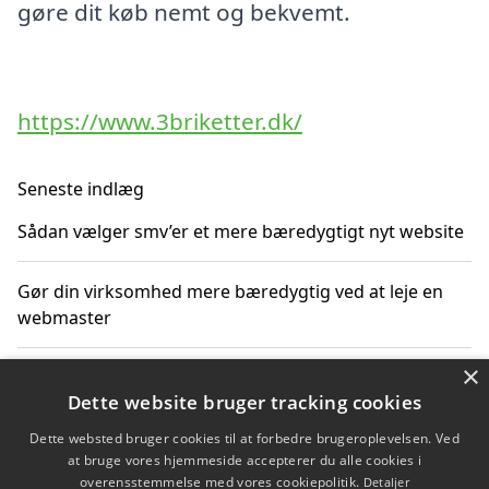
gøre dit køb nemt og bekvemt.
https://www.3briketter.dk/
Seneste indlæg
Sådan vælger smv’er et mere bæredygtigt nyt website
Gør din virksomhed mere bæredygtig ved at leje en
webmaster
×
SEO som en del af en bæredygtig digital strategi
Dette website bruger tracking cookies
Sådan vurderer virksomheden prisen på nyt byggeri
Dette websted bruger cookies til at forbedre brugeroplevelsen. Ved
at bruge vores hjemmeside accepterer du alle cookies i
overensstemmelse med vores cookiepolitik.
Detaljer