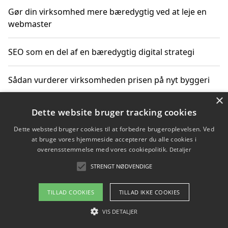
Gør din virksomhed mere bæredygtig ved at leje en
webmaster
SEO som en del af en bæredygtig digital strategi
Sådan vurderer virksomheden prisen på nyt byggeri
×
Sådan får du hjælp til en hjemmeside uden binding
Dette website bruger tracking cookies
Dette websted bruger cookies til at forbedre brugeroplevelsen. Ved
at bruge vores hjemmeside accepterer du alle cookies i
overensstemmelse med vores cookiepolitik.
Detaljer
Copyright 2026 - Pilanto Aps
STRENGT NØDVENDIGE
Om / kontakt
Blog
Betingelser
TILLAD COOKIES
TILLAD IKKE COOKIES
VIS DETALJER