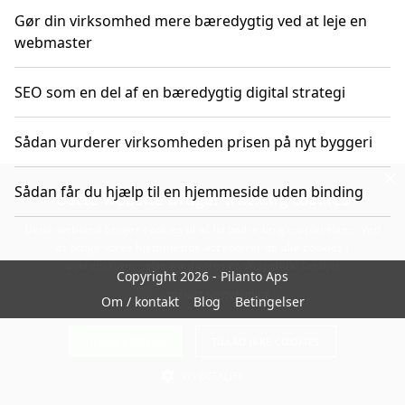
Gør din virksomhed mere bæredygtig ved at leje en
webmaster
SEO som en del af en bæredygtig digital strategi
Sådan vurderer virksomheden prisen på nyt byggeri
×
Sådan får du hjælp til en hjemmeside uden binding
Dette website bruger tracking cookies
Dette websted bruger cookies til at forbedre brugeroplevelsen. Ved
at bruge vores hjemmeside accepterer du alle cookies i
overensstemmelse med vores cookiepolitik.
Detaljer
Copyright 2026 - Pilanto Aps
STRENGT NØDVENDIGE
Om / kontakt
Blog
Betingelser
TILLAD COOKIES
TILLAD IKKE COOKIES
VIS DETALJER