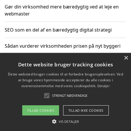
Gør din virksomhed mere bæredygtig ved at leje en
webmaster
SEO som en del af en bæredygtig digital strategi
Sådan vurderer virksomheden prisen på nyt byggeri
×
Sådan får du hjælp til en hjemmeside uden binding
Dette website bruger tracking cookies
Dette websted bruger cookies til at forbedre brugeroplevelsen. Ved
at bruge vores hjemmeside accepterer du alle cookies i
overensstemmelse med vores cookiepolitik.
Detaljer
Copyright 2026 - Pilanto Aps
STRENGT NØDVENDIGE
Om / kontakt
Blog
Betingelser
TILLAD COOKIES
TILLAD IKKE COOKIES
VIS DETALJER