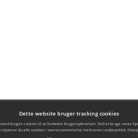
Dette website bruger tracking cookies
sted bruger cookies til at forbedre brugeroplevelsen. Ved at bruge vores 
ccepterer du alle cookies i overensstemmelse med vores cookiepolitik.
Detalj