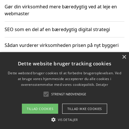
Gør din virksomhed mere bæredygtig ved at leje en
webmaster
SEO som en del af en bæredygtig digital strategi
Sådan vurderer virksomheden prisen på nyt byggeri
×
Sådan får du hjælp til en hjemmeside uden binding
Dette website bruger tracking cookies
Dette websted bruger cookies til at forbedre brugeroplevelsen. Ved
at bruge vores hjemmeside accepterer du alle cookies i
overensstemmelse med vores cookiepolitik.
Detaljer
Copyright 2026 - Pilanto Aps
STRENGT NØDVENDIGE
Om / kontakt
Blog
Betingelser
TILLAD COOKIES
TILLAD IKKE COOKIES
VIS DETALJER