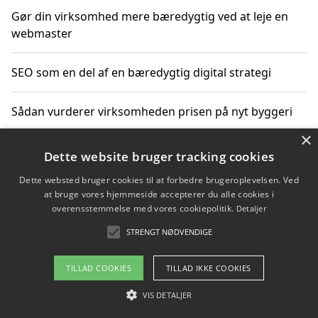
Gør din virksomhed mere bæredygtig ved at leje en
webmaster
SEO som en del af en bæredygtig digital strategi
Sådan vurderer virksomheden prisen på nyt byggeri
×
Sådan får du hjælp til en hjemmeside uden binding
Dette website bruger tracking cookies
Dette websted bruger cookies til at forbedre brugeroplevelsen. Ved
at bruge vores hjemmeside accepterer du alle cookies i
overensstemmelse med vores cookiepolitik.
Detaljer
Copyright 2026 - Pilanto Aps
STRENGT NØDVENDIGE
Om / kontakt
Blog
Betingelser
TILLAD COOKIES
TILLAD IKKE COOKIES
VIS DETALJER