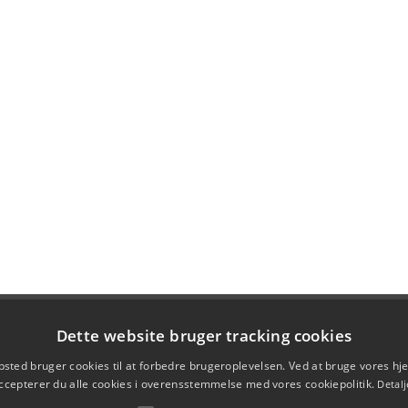
Dette website bruger tracking cookies
sted bruger cookies til at forbedre brugeroplevelsen. Ved at bruge vores 
ccepterer du alle cookies i overensstemmelse med vores cookiepolitik.
Detalj