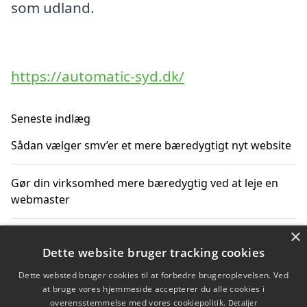
som udland.
https://automatic-syd.dk/
Seneste indlæg
Sådan vælger smv’er et mere bæredygtigt nyt website
Gør din virksomhed mere bæredygtig ved at leje en
webmaster
×
SEO som en del af en bæredygtig digital strategi
Dette website bruger tracking cookies
Sådan vurderer virksomheden prisen på nyt byggeri
Dette websted bruger cookies til at forbedre brugeroplevelsen. Ved
at bruge vores hjemmeside accepterer du alle cookies i
overensstemmelse med vores cookiepolitik.
Detaljer