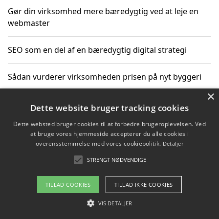
Gør din virksomhed mere bæredygtig ved at leje en
webmaster
SEO som en del af en bæredygtig digital strategi
Sådan vurderer virksomheden prisen på nyt byggeri
×
Sådan får du hjælp til en hjemmeside uden binding
Dette website bruger tracking cookies
Dette websted bruger cookies til at forbedre brugeroplevelsen. Ved
at bruge vores hjemmeside accepterer du alle cookies i
overensstemmelse med vores cookiepolitik.
Detaljer
Copyright 2026 - Pilanto Aps
STRENGT NØDVENDIGE
Om / kontakt
Blog
Betingelser
TILLAD COOKIES
TILLAD IKKE COOKIES
VIS DETALJER