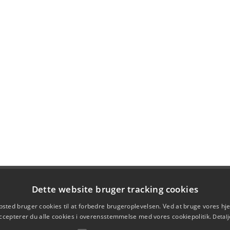
Dette website bruger tracking cookies
sted bruger cookies til at forbedre brugeroplevelsen. Ved at bruge vores 
ccepterer du alle cookies i overensstemmelse med vores cookiepolitik.
Detalj