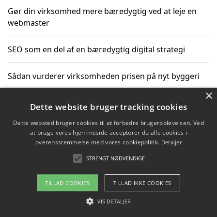
Gør din virksomhed mere bæredygtig ved at leje en
webmaster
SEO som en del af en bæredygtig digital strategi
Sådan vurderer virksomheden prisen på nyt byggeri
×
Sådan får du hjælp til en hjemmeside uden binding
Dette website bruger tracking cookies
Dette websted bruger cookies til at forbedre brugeroplevelsen. Ved
at bruge vores hjemmeside accepterer du alle cookies i
overensstemmelse med vores cookiepolitik.
Detaljer
Copyright 2026 - Pilanto Aps
STRENGT NØDVENDIGE
Om / kontakt
Blog
Betingelser
TILLAD COOKIES
TILLAD IKKE COOKIES
VIS DETALJER