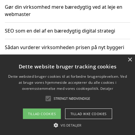
Gør din virksomhed mere bæredygtig ved at leje en
webmaster
SEO som en del af en bæredygtig digital strategi
Sådan vurderer virksomheden prisen på nyt byggeri
×
Sådan får du hjælp til en hjemmeside uden binding
Dette website bruger tracking cookies
Dette websted bruger cookies til at forbedre brugeroplevelsen. Ved
at bruge vores hjemmeside accepterer du alle cookies i
overensstemmelse med vores cookiepolitik.
Detaljer
Copyright 2026 - Pilanto Aps
STRENGT NØDVENDIGE
Om / kontakt
Blog
Betingelser
TILLAD COOKIES
TILLAD IKKE COOKIES
VIS DETALJER