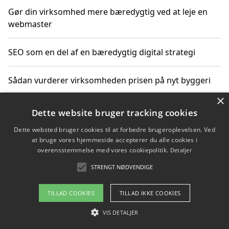
Gør din virksomhed mere bæredygtig ved at leje en
webmaster
SEO som en del af en bæredygtig digital strategi
Sådan vurderer virksomheden prisen på nyt byggeri
×
Sådan får du hjælp til en hjemmeside uden binding
Dette website bruger tracking cookies
Dette websted bruger cookies til at forbedre brugeroplevelsen. Ved
at bruge vores hjemmeside accepterer du alle cookies i
overensstemmelse med vores cookiepolitik.
Detaljer
Copyright 2026 - Pilanto Aps
STRENGT NØDVENDIGE
Om / kontakt
Blog
Betingelser
TILLAD COOKIES
TILLAD IKKE COOKIES
VIS DETALJER