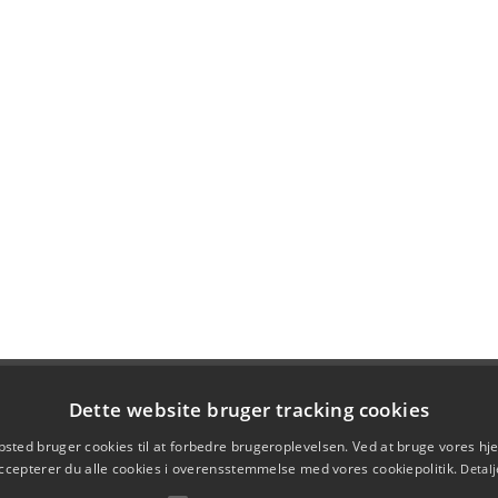
Dette website bruger tracking cookies
sted bruger cookies til at forbedre brugeroplevelsen. Ved at bruge vores 
ccepterer du alle cookies i overensstemmelse med vores cookiepolitik.
Detalj