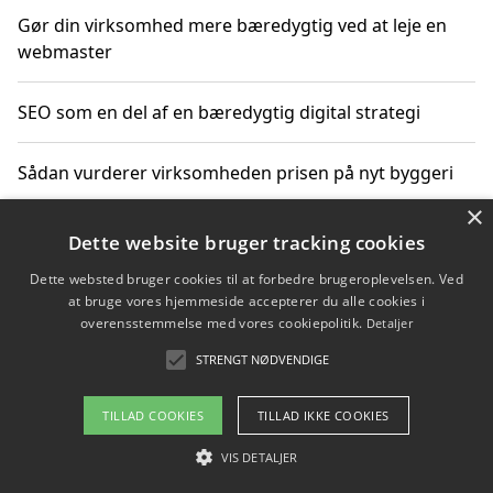
Gør din virksomhed mere bæredygtig ved at leje en
webmaster
SEO som en del af en bæredygtig digital strategi
Sådan vurderer virksomheden prisen på nyt byggeri
×
Sådan får du hjælp til en hjemmeside uden binding
Dette website bruger tracking cookies
Dette websted bruger cookies til at forbedre brugeroplevelsen. Ved
at bruge vores hjemmeside accepterer du alle cookies i
overensstemmelse med vores cookiepolitik.
Detaljer
Copyright 2026 - Pilanto Aps
STRENGT NØDVENDIGE
Om / kontakt
Blog
Betingelser
TILLAD COOKIES
TILLAD IKKE COOKIES
VIS DETALJER