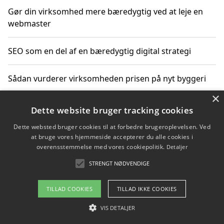
Gør din virksomhed mere bæredygtig ved at leje en
webmaster
SEO som en del af en bæredygtig digital strategi
Sådan vurderer virksomheden prisen på nyt byggeri
×
Sådan får du hjælp til en hjemmeside uden binding
Dette website bruger tracking cookies
Dette websted bruger cookies til at forbedre brugeroplevelsen. Ved
at bruge vores hjemmeside accepterer du alle cookies i
overensstemmelse med vores cookiepolitik.
Detaljer
Copyright 2026 - Pilanto Aps
STRENGT NØDVENDIGE
Om / kontakt
Blog
Betingelser
TILLAD COOKIES
TILLAD IKKE COOKIES
VIS DETALJER