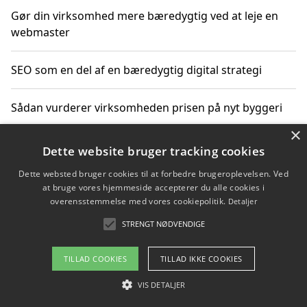
Gør din virksomhed mere bæredygtig ved at leje en
webmaster
SEO som en del af en bæredygtig digital strategi
Sådan vurderer virksomheden prisen på nyt byggeri
×
Sådan får du hjælp til en hjemmeside uden binding
Dette website bruger tracking cookies
Dette websted bruger cookies til at forbedre brugeroplevelsen. Ved
at bruge vores hjemmeside accepterer du alle cookies i
overensstemmelse med vores cookiepolitik.
Detaljer
Copyright 2026 - Pilanto Aps
STRENGT NØDVENDIGE
Om / kontakt
Blog
Betingelser
TILLAD COOKIES
TILLAD IKKE COOKIES
VIS DETALJER