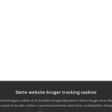
Dette website bruger tracking cookies
sted bruger cookies til at forbedre brugeroplevelsen. Ved at bruge vores 
ccepterer du alle cookies i overensstemmelse med vores cookiepolitik.
Detalj