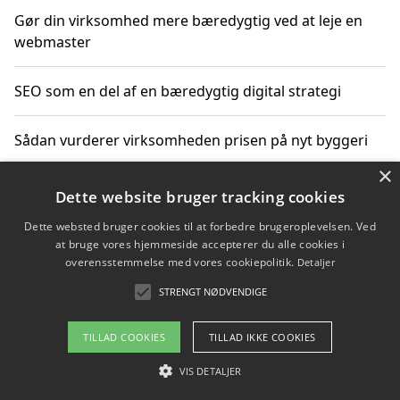
Gør din virksomhed mere bæredygtig ved at leje en
webmaster
SEO som en del af en bæredygtig digital strategi
Sådan vurderer virksomheden prisen på nyt byggeri
×
Sådan får du hjælp til en hjemmeside uden binding
Dette website bruger tracking cookies
Dette websted bruger cookies til at forbedre brugeroplevelsen. Ved
at bruge vores hjemmeside accepterer du alle cookies i
overensstemmelse med vores cookiepolitik.
Detaljer
Copyright 2026 - Pilanto Aps
STRENGT NØDVENDIGE
Om / kontakt
Blog
Betingelser
TILLAD COOKIES
TILLAD IKKE COOKIES
VIS DETALJER