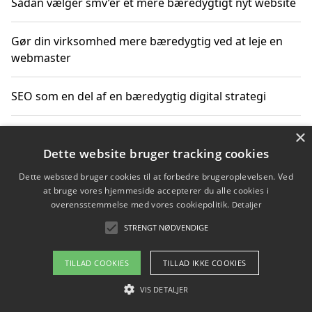
Sådan vælger smv’er et mere bæredygtigt nyt website
Gør din virksomhed mere bæredygtig ved at leje en
webmaster
SEO som en del af en bæredygtig digital strategi
×
Sådan vurderer virksomheden prisen på nyt byggeri
Dette website bruger tracking cookies
Sådan får du hjælp til en hjemmeside uden binding
Dette websted bruger cookies til at forbedre brugeroplevelsen. Ved
at bruge vores hjemmeside accepterer du alle cookies i
overensstemmelse med vores cookiepolitik.
Detaljer
STRENGT NØDVENDIGE
Copyright 2026 - Pilanto Aps
Om / kontakt
Blog
Betingelser
TILLAD COOKIES
TILLAD IKKE COOKIES
VIS DETALJER