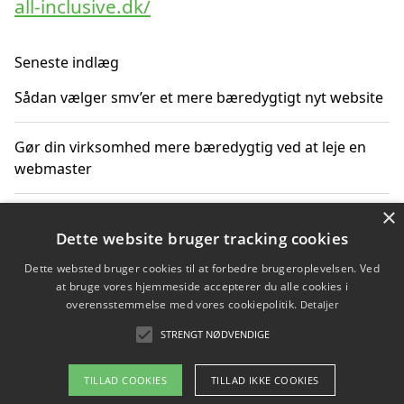
all-inclusive.dk/
Seneste indlæg
Sådan vælger smv’er et mere bæredygtigt nyt website
Gør din virksomhed mere bæredygtig ved at leje en
webmaster
×
SEO som en del af en bæredygtig digital strategi
Dette website bruger tracking cookies
Sådan vurderer virksomheden prisen på nyt byggeri
Dette websted bruger cookies til at forbedre brugeroplevelsen. Ved
at bruge vores hjemmeside accepterer du alle cookies i
overensstemmelse med vores cookiepolitik.
Detaljer
Sådan får du hjælp til en hjemmeside uden binding
STRENGT NØDVENDIGE
TILLAD COOKIES
TILLAD IKKE COOKIES
Copyright 2026 - Pilanto Aps