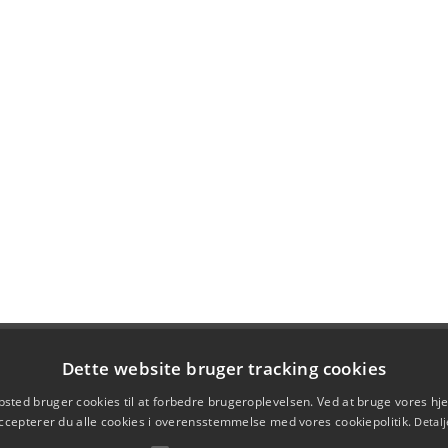
Dette website bruger tracking cookies
sted bruger cookies til at forbedre brugeroplevelsen. Ved at bruge vores 
ccepterer du alle cookies i overensstemmelse med vores cookiepolitik.
Detalj