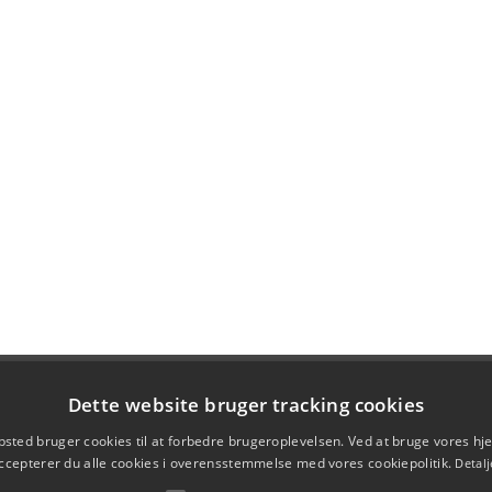
Dette website bruger tracking cookies
sted bruger cookies til at forbedre brugeroplevelsen. Ved at bruge vores 
ccepterer du alle cookies i overensstemmelse med vores cookiepolitik.
Detalj