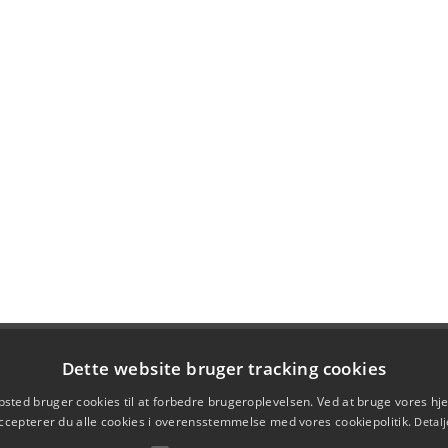
Dette website bruger tracking cookies
sted bruger cookies til at forbedre brugeroplevelsen. Ved at bruge vores 
ccepterer du alle cookies i overensstemmelse med vores cookiepolitik.
Detalj