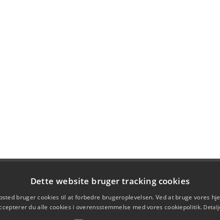
Dette website bruger tracking cookies
sted bruger cookies til at forbedre brugeroplevelsen. Ved at bruge vores 
ccepterer du alle cookies i overensstemmelse med vores cookiepolitik.
Detalj