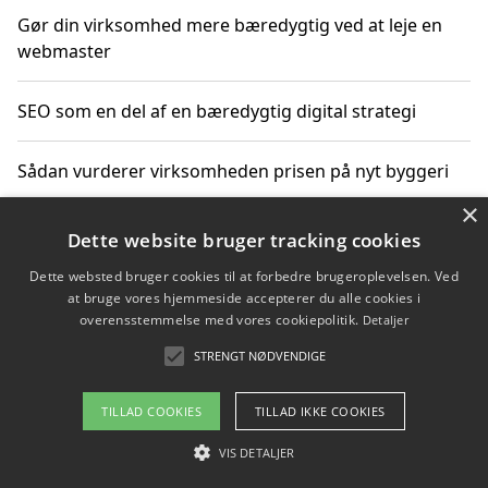
Gør din virksomhed mere bæredygtig ved at leje en
webmaster
SEO som en del af en bæredygtig digital strategi
Sådan vurderer virksomheden prisen på nyt byggeri
×
Sådan får du hjælp til en hjemmeside uden binding
Dette website bruger tracking cookies
Dette websted bruger cookies til at forbedre brugeroplevelsen. Ved
at bruge vores hjemmeside accepterer du alle cookies i
overensstemmelse med vores cookiepolitik.
Detaljer
Copyright 2026 - Pilanto Aps
STRENGT NØDVENDIGE
Om / kontakt
Blog
Betingelser
TILLAD COOKIES
TILLAD IKKE COOKIES
VIS DETALJER