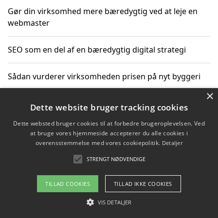
Gør din virksomhed mere bæredygtig ved at leje en
webmaster
SEO som en del af en bæredygtig digital strategi
Sådan vurderer virksomheden prisen på nyt byggeri
×
Sådan får du hjælp til en hjemmeside uden binding
Dette website bruger tracking cookies
Dette websted bruger cookies til at forbedre brugeroplevelsen. Ved
at bruge vores hjemmeside accepterer du alle cookies i
overensstemmelse med vores cookiepolitik.
Detaljer
Copyright 2026 - Pilanto Aps
STRENGT NØDVENDIGE
Om / kontakt
Blog
Betingelser
TILLAD COOKIES
TILLAD IKKE COOKIES
VIS DETALJER