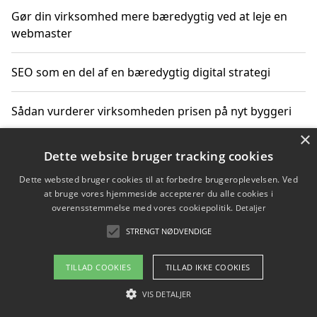
Gør din virksomhed mere bæredygtig ved at leje en
webmaster
SEO som en del af en bæredygtig digital strategi
Sådan vurderer virksomheden prisen på nyt byggeri
×
Sådan får du hjælp til en hjemmeside uden binding
Dette website bruger tracking cookies
Dette websted bruger cookies til at forbedre brugeroplevelsen. Ved
at bruge vores hjemmeside accepterer du alle cookies i
overensstemmelse med vores cookiepolitik.
Detaljer
Copyright 2026 - Pilanto Aps
STRENGT NØDVENDIGE
Om / kontakt
Blog
Betingelser
TILLAD COOKIES
TILLAD IKKE COOKIES
VIS DETALJER