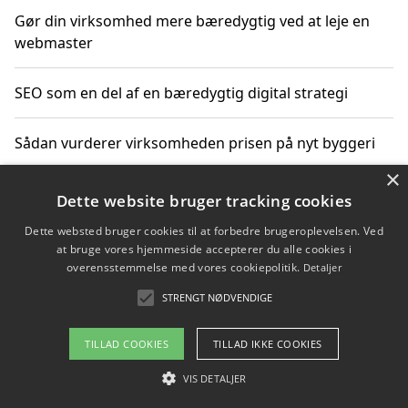
Gør din virksomhed mere bæredygtig ved at leje en
webmaster
SEO som en del af en bæredygtig digital strategi
Sådan vurderer virksomheden prisen på nyt byggeri
×
Sådan får du hjælp til en hjemmeside uden binding
Dette website bruger tracking cookies
Dette websted bruger cookies til at forbedre brugeroplevelsen. Ved
at bruge vores hjemmeside accepterer du alle cookies i
overensstemmelse med vores cookiepolitik.
Detaljer
Copyright 2026 - Pilanto Aps
STRENGT NØDVENDIGE
Om / kontakt
Blog
Betingelser
TILLAD COOKIES
TILLAD IKKE COOKIES
VIS DETALJER