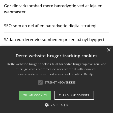
Gør din virksomhed mere bæredygtig ved at leje en
webmaster
SEO som en del af en bæredygtig digital strategi
Sådan vurderer virksomheden prisen på nyt byggeri
×
Sådan får du hjælp til en hjemmeside uden binding
Dette website bruger tracking cookies
Dette websted bruger cookies til at forbedre brugeroplevelsen. Ved
at bruge vores hjemmeside accepterer du alle cookies i
overensstemmelse med vores cookiepolitik.
Detaljer
Copyright 2026 - Pilanto Aps
STRENGT NØDVENDIGE
Om / kontakt
Blog
Betingelser
TILLAD COOKIES
TILLAD IKKE COOKIES
VIS DETALJER