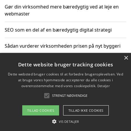
Gør din virksomhed mere bæredygtig ved at leje en
webmaster
SEO som en del af en bæredygtig digital strategi
Sådan vurderer virksomheden prisen på nyt byggeri
×
Sådan får du hjælp til en hjemmeside uden binding
Dette website bruger tracking cookies
Dette websted bruger cookies til at forbedre brugeroplevelsen. Ved
at bruge vores hjemmeside accepterer du alle cookies i
overensstemmelse med vores cookiepolitik.
Detaljer
Copyright 2026 - Pilanto Aps
STRENGT NØDVENDIGE
Om / kontakt
Blog
Betingelser
TILLAD COOKIES
TILLAD IKKE COOKIES
VIS DETALJER