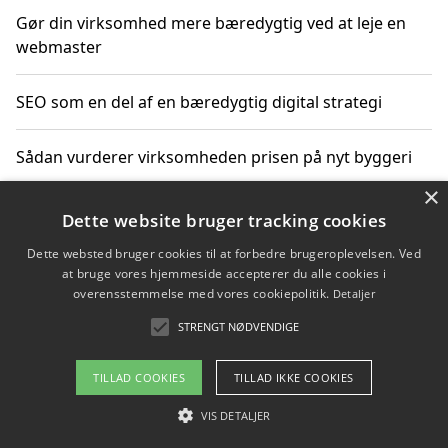
Gør din virksomhed mere bæredygtig ved at leje en
webmaster
SEO som en del af en bæredygtig digital strategi
Sådan vurderer virksomheden prisen på nyt byggeri
×
Sådan får du hjælp til en hjemmeside uden binding
Dette website bruger tracking cookies
Dette websted bruger cookies til at forbedre brugeroplevelsen. Ved
at bruge vores hjemmeside accepterer du alle cookies i
overensstemmelse med vores cookiepolitik.
Detaljer
Copyright 2026 - Pilanto Aps
STRENGT NØDVENDIGE
Om / kontakt
Blog
Betingelser
TILLAD COOKIES
TILLAD IKKE COOKIES
VIS DETALJER