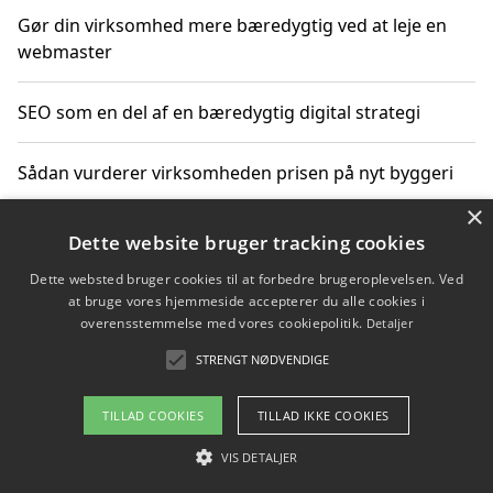
Gør din virksomhed mere bæredygtig ved at leje en
webmaster
SEO som en del af en bæredygtig digital strategi
Sådan vurderer virksomheden prisen på nyt byggeri
×
Sådan får du hjælp til en hjemmeside uden binding
Dette website bruger tracking cookies
Dette websted bruger cookies til at forbedre brugeroplevelsen. Ved
at bruge vores hjemmeside accepterer du alle cookies i
overensstemmelse med vores cookiepolitik.
Detaljer
Copyright 2026 - Pilanto Aps
STRENGT NØDVENDIGE
Om / kontakt
Blog
Betingelser
TILLAD COOKIES
TILLAD IKKE COOKIES
VIS DETALJER