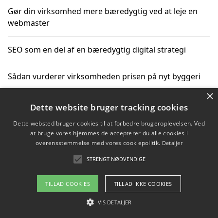
Gør din virksomhed mere bæredygtig ved at leje en
webmaster
SEO som en del af en bæredygtig digital strategi
Sådan vurderer virksomheden prisen på nyt byggeri
×
Sådan får du hjælp til en hjemmeside uden binding
Dette website bruger tracking cookies
Dette websted bruger cookies til at forbedre brugeroplevelsen. Ved
at bruge vores hjemmeside accepterer du alle cookies i
overensstemmelse med vores cookiepolitik.
Detaljer
Copyright 2026 - Pilanto Aps
STRENGT NØDVENDIGE
Om / kontakt
Blog
Betingelser
TILLAD COOKIES
TILLAD IKKE COOKIES
VIS DETALJER