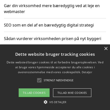
Gør din virksomhed mere bæredygtig ved at leje en
webmaster
SEO som en del af en bæredygtig digital strategi
Sådan vurderer virksomheden prisen på nyt byggeri
×
Sådan får du hjælp til en hjemmeside uden binding
Dette website bruger tracking cookies
Dette websted bruger cookies til at forbedre brugeroplevelsen. Ved
at bruge vores hjemmeside accepterer du alle cookies i
overensstemmelse med vores cookiepolitik.
Detaljer
Copyright 2026 - Pilanto Aps
STRENGT NØDVENDIGE
Om / kontakt
Blog
Betingelser
TILLAD COOKIES
TILLAD IKKE COOKIES
VIS DETALJER