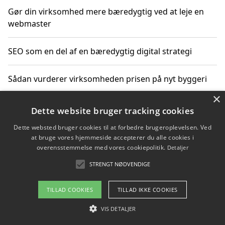
Gør din virksomhed mere bæredygtig ved at leje en
webmaster
SEO som en del af en bæredygtig digital strategi
Sådan vurderer virksomheden prisen på nyt byggeri
×
Sådan får du hjælp til en hjemmeside uden binding
Dette website bruger tracking cookies
Dette websted bruger cookies til at forbedre brugeroplevelsen. Ved
at bruge vores hjemmeside accepterer du alle cookies i
overensstemmelse med vores cookiepolitik.
Detaljer
Copyright 2026 - Pilanto Aps
STRENGT NØDVENDIGE
Om / kontakt
Blog
Betingelser
TILLAD COOKIES
TILLAD IKKE COOKIES
VIS DETALJER