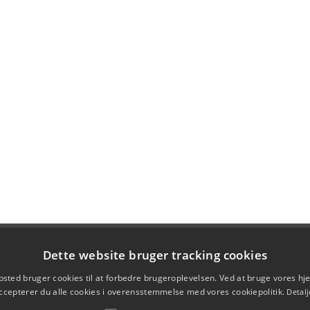
Dette website bruger tracking cookies
sted bruger cookies til at forbedre brugeroplevelsen. Ved at bruge vores 
ccepterer du alle cookies i overensstemmelse med vores cookiepolitik.
Detalj