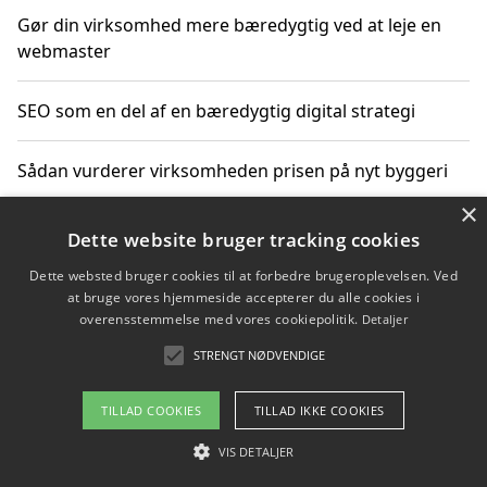
Gør din virksomhed mere bæredygtig ved at leje en
webmaster
SEO som en del af en bæredygtig digital strategi
Sådan vurderer virksomheden prisen på nyt byggeri
×
Sådan får du hjælp til en hjemmeside uden binding
Dette website bruger tracking cookies
Dette websted bruger cookies til at forbedre brugeroplevelsen. Ved
at bruge vores hjemmeside accepterer du alle cookies i
overensstemmelse med vores cookiepolitik.
Detaljer
Copyright 2026 - Pilanto Aps
STRENGT NØDVENDIGE
Om / kontakt
Blog
Betingelser
TILLAD COOKIES
TILLAD IKKE COOKIES
VIS DETALJER