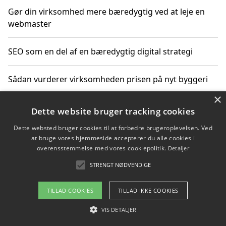
Gør din virksomhed mere bæredygtig ved at leje en
webmaster
SEO som en del af en bæredygtig digital strategi
Sådan vurderer virksomheden prisen på nyt byggeri
×
Sådan får du hjælp til en hjemmeside uden binding
Dette website bruger tracking cookies
Dette websted bruger cookies til at forbedre brugeroplevelsen. Ved
at bruge vores hjemmeside accepterer du alle cookies i
overensstemmelse med vores cookiepolitik.
Detaljer
Copyright 2026 - Pilanto Aps
STRENGT NØDVENDIGE
Om / kontakt
Blog
Betingelser
TILLAD COOKIES
TILLAD IKKE COOKIES
VIS DETALJER