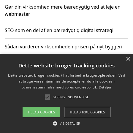
Gør din virksomhed mere bæredygtig ved at leje en
webmaster
SEO som en del af en bæredygtig digital strategi
Sådan vurderer virksomheden prisen på nyt byggeri
×
Sådan får du hjælp til en hjemmeside uden binding
Dette website bruger tracking cookies
Dette websted bruger cookies til at forbedre brugeroplevelsen. Ved
at bruge vores hjemmeside accepterer du alle cookies i
overensstemmelse med vores cookiepolitik.
Detaljer
Copyright 2026 - Pilanto Aps
STRENGT NØDVENDIGE
Om / kontakt
Blog
Betingelser
TILLAD COOKIES
TILLAD IKKE COOKIES
VIS DETALJER