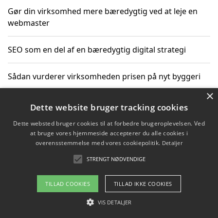
Gør din virksomhed mere bæredygtig ved at leje en
webmaster
SEO som en del af en bæredygtig digital strategi
Sådan vurderer virksomheden prisen på nyt byggeri
×
Sådan får du hjælp til en hjemmeside uden binding
Dette website bruger tracking cookies
Dette websted bruger cookies til at forbedre brugeroplevelsen. Ved
at bruge vores hjemmeside accepterer du alle cookies i
overensstemmelse med vores cookiepolitik.
Detaljer
Copyright 2026 - Pilanto Aps
STRENGT NØDVENDIGE
Om / kontakt
Blog
Betingelser
TILLAD COOKIES
TILLAD IKKE COOKIES
VIS DETALJER