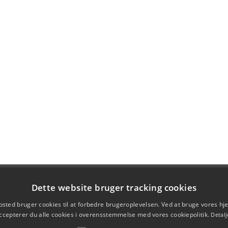
Dette website bruger tracking cookies
sted bruger cookies til at forbedre brugeroplevelsen. Ved at bruge vores 
ccepterer du alle cookies i overensstemmelse med vores cookiepolitik.
Detalj