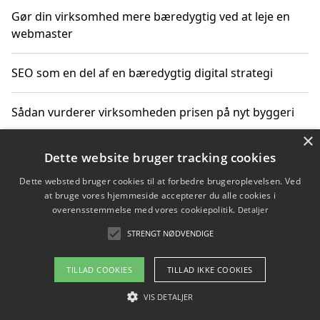
Gør din virksomhed mere bæredygtig ved at leje en
webmaster
SEO som en del af en bæredygtig digital strategi
Sådan vurderer virksomheden prisen på nyt byggeri
×
Sådan får du hjælp til en hjemmeside uden binding
Dette website bruger tracking cookies
Dette websted bruger cookies til at forbedre brugeroplevelsen. Ved
at bruge vores hjemmeside accepterer du alle cookies i
overensstemmelse med vores cookiepolitik.
Detaljer
Copyright 2026 - Pilanto Aps
STRENGT NØDVENDIGE
Om / kontakt
Blog
Betingelser
TILLAD COOKIES
TILLAD IKKE COOKIES
VIS DETALJER