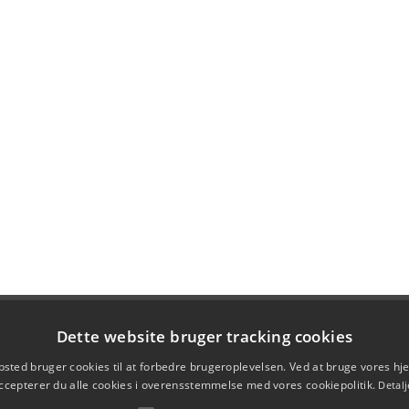
Dette website bruger tracking cookies
sted bruger cookies til at forbedre brugeroplevelsen. Ved at bruge vores 
ccepterer du alle cookies i overensstemmelse med vores cookiepolitik.
Detalj