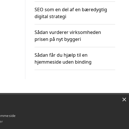
SEO som en del af en bæredygtig
digital strategi
Sådan vurderer virksomheden
prisen på nyt byggeri
Sådan får du hjælp til en
hjemmeside uden binding
×
Om / kontakt
Blog
Betingelser
hjemmeside
er