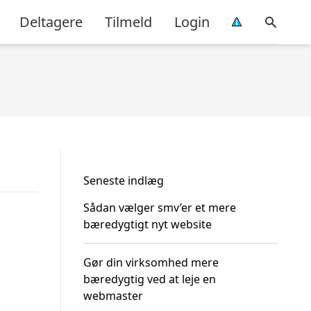
Deltagere
Tilmeld
Login
Seneste indlæg
Sådan vælger smv’er et mere
bæredygtigt nyt website
Gør din virksomhed mere
bæredygtig ved at leje en
webmaster