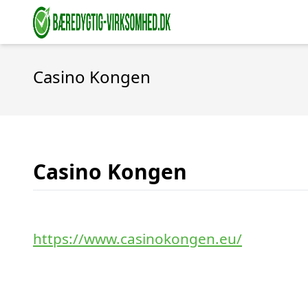
Casino Kongen
Casino Kongen
https://www.casinokongen.eu/