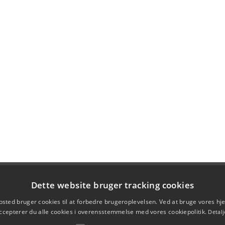
Dette website bruger tracking cookies
sted bruger cookies til at forbedre brugeroplevelsen. Ved at bruge vores 
ccepterer du alle cookies i overensstemmelse med vores cookiepolitik.
Detalj