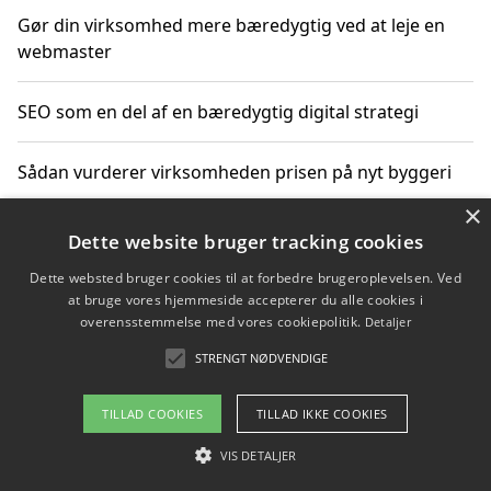
Gør din virksomhed mere bæredygtig ved at leje en
webmaster
SEO som en del af en bæredygtig digital strategi
Sådan vurderer virksomheden prisen på nyt byggeri
×
Sådan får du hjælp til en hjemmeside uden binding
Dette website bruger tracking cookies
Dette websted bruger cookies til at forbedre brugeroplevelsen. Ved
at bruge vores hjemmeside accepterer du alle cookies i
overensstemmelse med vores cookiepolitik.
Detaljer
Copyright 2026 - Pilanto Aps
STRENGT NØDVENDIGE
Om / kontakt
Blog
Betingelser
TILLAD COOKIES
TILLAD IKKE COOKIES
VIS DETALJER