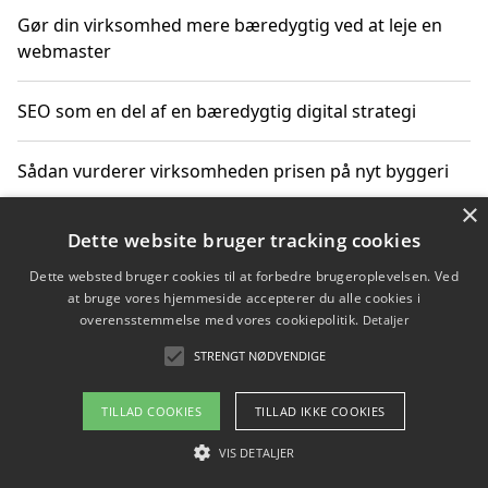
Gør din virksomhed mere bæredygtig ved at leje en
webmaster
SEO som en del af en bæredygtig digital strategi
Sådan vurderer virksomheden prisen på nyt byggeri
×
Sådan får du hjælp til en hjemmeside uden binding
Dette website bruger tracking cookies
Dette websted bruger cookies til at forbedre brugeroplevelsen. Ved
at bruge vores hjemmeside accepterer du alle cookies i
overensstemmelse med vores cookiepolitik.
Detaljer
Copyright 2026 - Pilanto Aps
STRENGT NØDVENDIGE
Om / kontakt
Blog
Betingelser
TILLAD COOKIES
TILLAD IKKE COOKIES
VIS DETALJER